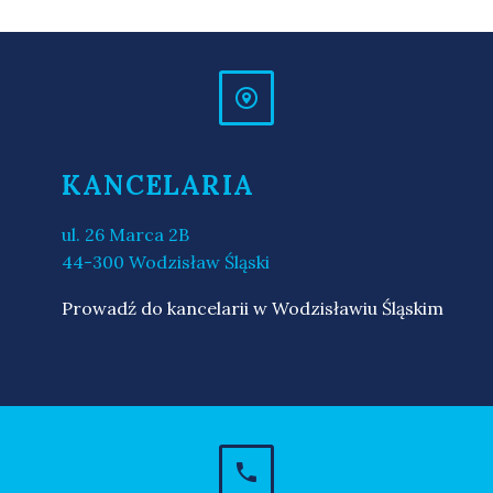


KANCELARIA
ul. 26 Marca 2B
44-300 Wodzisław Śląski
Prowadź do kancelarii w Wodzisławiu Śląskim

